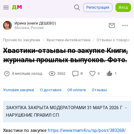
Регистрация
Вход
Ирина (книги ДЕШЕВО)
Москва, Россия
Прочее по закупкам
Хвастики-Антихвастики
Отзывы о товарах и
Хвастики-отзывы по закупке Книги,
журналы прошлых выпусков. Фото.
8 месяцев назад
3662
8
6
1
Условия закупки
О доставке
Об оплате
Отзывы
ЗАКУПКА ЗАКРЫТА МОДЕРАТОРАМИ 31 МАРТА 2026 Г -
НАРУШЕНИЕ ПРАВИЛ СП.
Хвастики по закупке
https://www.mam4.ru/sp/post/383268/