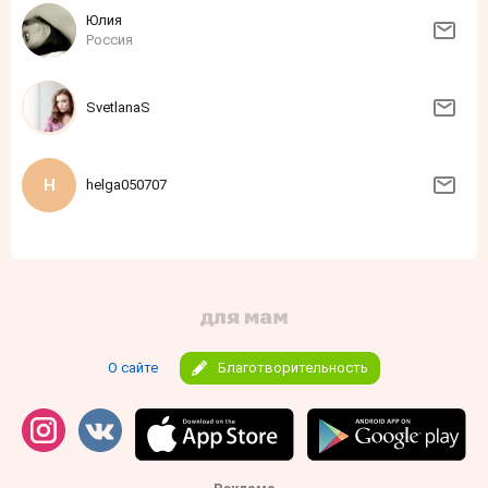
Юлия
Россия
SvetlanaS
helga050707
О сайте
Благотворительность