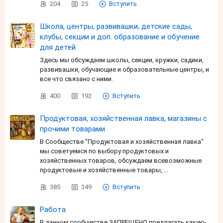
204
25
Вступить
Школа, центры, развивашки, детские сады,
клубы, секции и доп. образование и обучение
для детей
Здесь мы обсуждаем школы, секции, кружки, садики,
развивашки, обучающие и образовательные центры, и
все что связано с ними.
400
192
Вступить
Продуктовая, хозяйственная лавка, магазины с
прочими товарами
В Сообществе "Продуктовая и хозяйственная лавка"
мы советуемся по выбору продуктовых и
хозяйственных товаров, обсуждаем всевозможные
продуктовые и хозяйственные товары, …
385
349
Вступить
Работа
В данном сообществе ЗАПРЕЩЕНО предлагать какую-