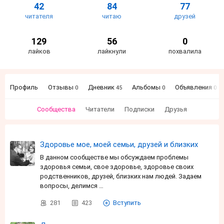
42
84
77
читателя
читаю
друзей
129
56
0
лайков
лайкнули
похвалила
Профиль
Отзывы
Дневник
Альбомы
Объявления
0
45
0
0
Сообщества
Читатели
Подписки
Друзья
Здоровье мое, моей семьи, друзей и близких
В данном сообществе мы обсуждаем проблемы
здоровья семьи, свое здоровье, здоровье своих
родственников, друзей, близких нам людей. Задаем
вопросы, делимся …
281
423
Вступить