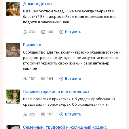
Домоводство
В вашем уютном гнездышке все всегда сверкает и
блестит? Вы супер хозяйка и вами восхищаются все
подруги и знакомые? Ваш …
233
100
Вступить
Вышивка
Сообщество для тех, кому интересно общеизвестное и
распространенное рукодельное искусство вышивка,
кто хочет украсить свою жизнь и свой интерьер
самыми …
157
164
Вступить
Парикмахерская и все о волосах
Все о волосах и прическах. Об уходе и проблемах. О
средствах и парикмахерах. Об окрашивании и тп.
326
101
Вступить
Семейный, трудовой и жилищный кодекс,