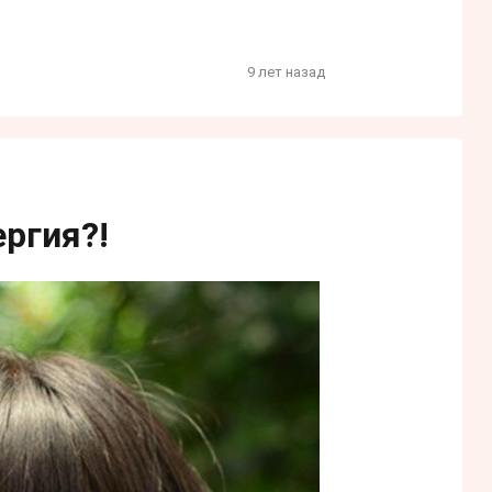
9 лет назад
ргия?!