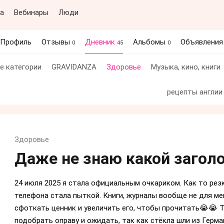
а
Вебинары
Люди
Профиль
Отзывы
Дневник
Альбомы
Объявлени
0
45
0
е категории
GRAVIDANZA
Здоровье
Музыка, кино, книги
рецепты англии
Здоровье
Даже не знаю какой загол
24 июля 2025 я стала официальным очкариком. Как то рез
телефона стала пыткой. Книги, журналы вообще не для мен
сфоткать ценник и увеличить его, чтобы прочитать😭😭 Т
подобрать оправу и ожидать, так как стёкла шли из Герма