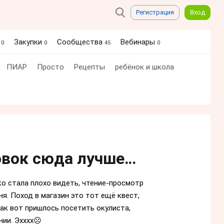
Регистрация
Вход
я
Закупки
Сообщества
Вебинары
0
0
45
0
ПИАР
Просто
Рецепты
ребёнок и школа
овок сюда лучше…
ко стала плохо видеть, чтение-просмотр
я. Поход в магазин это тот ещё квест,
ак вот пришлось посетить окулиста,
нии. Эхххх☹️