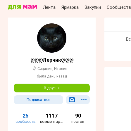
Лента
Ярмарка
Закупки
Сообществ
Вс
ღღღЛерчикღღღ
Сицилия, Италия
была день назад
В друзья
Подписаться
25
1117
90
сообществ
комментариев
постов