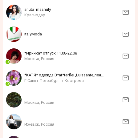
anuta_mashuly
Краснодар
ItalyModa
*Иринка* отпуск 11.08-22.08
Москва, Россия
*КАТЯ* одежда B*at*terflei ,Luissante,лен,хлопок
Г Санкт-Петербург - г Кострома
---
Москва, Россия
..
Ижевск, Россия