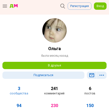
Регистрация
Вход
Ольга
была месяц назад
В друзья
Подписаться
3
241
6
сообщества
комментарий
постов
94
230
150