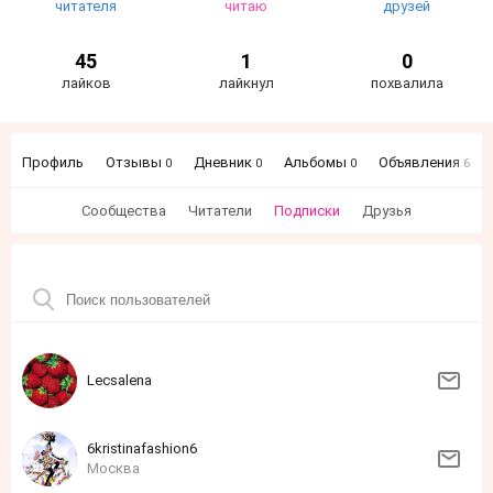
читателя
читаю
друзей
45
1
0
лайков
лайкнул
похвалила
Профиль
Отзывы
Дневник
Альбомы
Объявления
0
0
0
6
Сообщества
Читатели
Подписки
Друзья
Lecsalena
6kristinafashion6
Москва