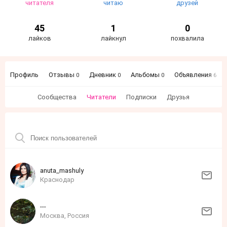
читателя
читаю
друзей
45
1
0
лайков
лайкнул
похвалила
Профиль
Отзывы
Дневник
Альбомы
Объявления
0
0
0
6
Сообщества
Читатели
Подписки
Друзья
anuta_mashuly
Краснодар
---
Москва, Россия