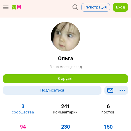
Регистрация
Вход
Ольга
была месяц назад
В друзья
Подписаться
3
241
6
сообщества
комментарий
постов
94
230
150