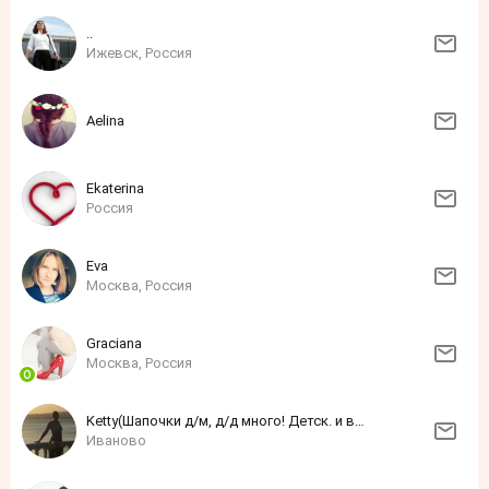
..
Ижевск, Россия
Aelina
Ekaterina
Россия
Eva
Москва, Россия
Grаciаnа
Москва, Россия
Ketty(Шапочки д/м, д/д много! Детск. и взросл. трикотаж в наличиии и на заказ!)
Иваново