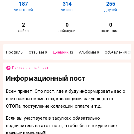
187
314
255
читателей
читаю
друзей
2
0
0
лайка
лайкнули
похвалила
Профиль
Отзывы
Дневник
Альбомы
Объявления
0
12
0
21
Прикрепленный пост
Информационный пост
Всем привет! Это пост, где я буду информировать вас о
всех важных моментах, касающихся закупок: дата
СТОПа, поступление коллекций, оплате и т.д.
Если вы участвуете в закупках, обязательно
подпишитесь на этот пост, чтобы быть в курсе всех
важных изменений!