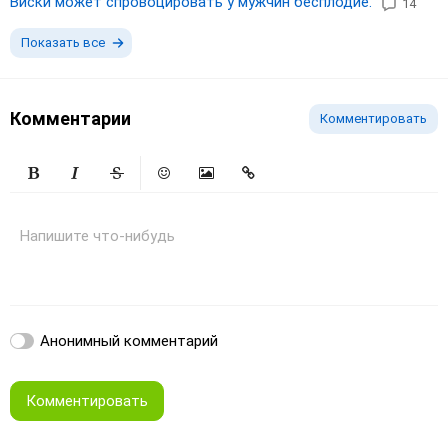
Виски может спровоцировать у мужчин бесплодие.
14
Показать все
Комментарии
Комментировать
Жирный
Курсив
Зачеркнутый
Смайлики
Вставить изображение
Вставить ссылку
Напишите что-нибудь
Анонимный комментарий
Комментировать