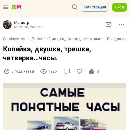
Регистрация
Вход
Магистр
Москва, Россия
Сообщества
Домашний уют, сад-огород, животные
Все для дом
Копейка, двушка, трешка,
четверка...часы.
3 года назад
1226
8