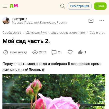
Регистрация
Вход
Екатерина
Москва,Подольск,Климовск, Россия
Сообщества
Домашний уют, сад-огород, животные
Сад и огоро
Мой сад часть 2.
9 лет назад
2282
23
1
Первую часть моего сада я собирала 5 лет,пришло время
сменить фото! Велком))