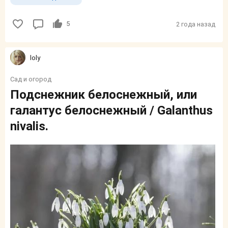
5
2 года назад
loly
Сад и огород
Подснежник белоснежный, или
галантус белоснежный / Galanthus
nivalis.