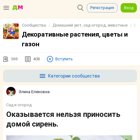
Регистрация
Вход
Сообщества
Домашний уют, сад-огород, животные
Са
Декоративные растения, цветы и
газон
369
408
Вступить
Категории сообщества
Элина Еленовна
Сад и огород
Оказывается нельзя приносить
домой сирень.