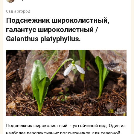
Сад и огород
Подснежник широколистный,
галантус широколистный /
Galanthus platyphyllus.
Подснежник широколистный - устойчивый вид. Один из
наиболее перспективных подснежников для северной