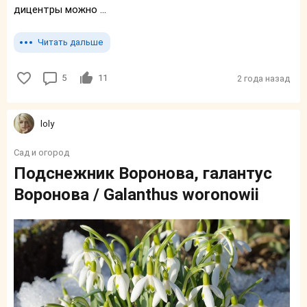
дицентры можно ...
Читать дальше
5
11
2 года назад
loly
Сад и огород
Подснежник Воронова, галантус
Воронова / Galanthus woronowii