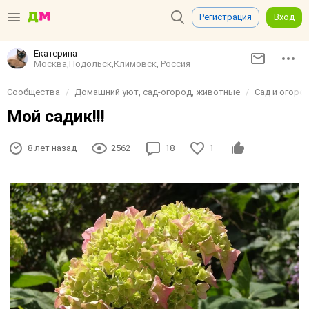
Регистрация
Вход
Екатерина
Москва,Подольск,Климовск, Россия
Сообщества
Домашний уют, сад-огород, животные
Сад и огоро
Мой садик!!!
8 лет назад
2562
18
1