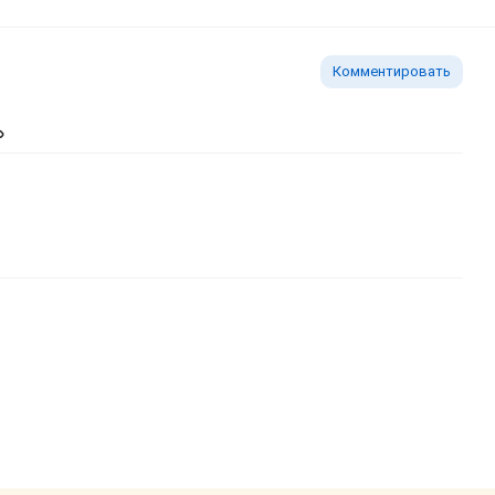
Комментировать
ь изображение
тавить ссылку