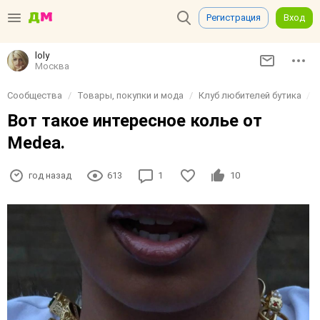
Регистрация
Вход
loly
Москва
Сообщества
Товары, покупки и мода
Клуб любителей бутика
Вот такое интересное колье от
Medea.
год назад
613
1
10