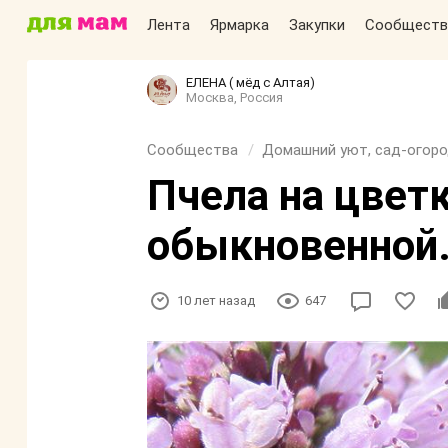
Лента
Ярмарка
Закупки
Сообществ
ЕЛЕНА ( мёд с Алтая)
Москва, Россия
Сообщества
Домашний уют, сад-огоро
Пчела на цвет
обыкновенной
10 лет назад
647