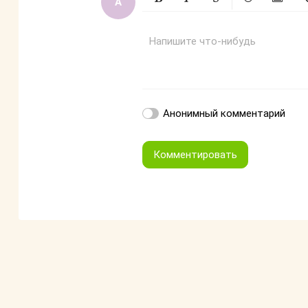
Жирный
Курсив
Зачеркнутый
Смайлики
Вставит
Вс
Напишите что-нибудь
Анонимный комментарий
Комментировать