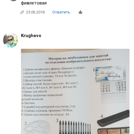
фи
о
летовая
25.06.2018
Ответить
Krughevo