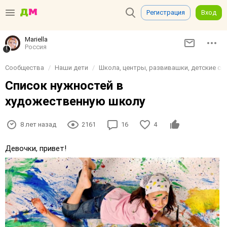
Регистрация
Вход
Mariella
Россия
Сообщества
Наши дети
Школа, центры, развивашки, детские сад
Список нужностей в
художественную школу
8 лет назад
2161
16
4
Девочки, привет!