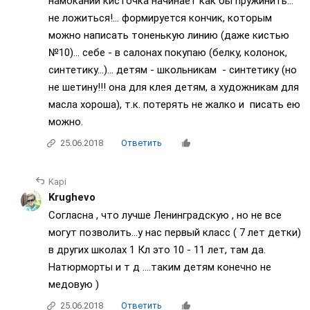
намокании кисточка начинает как бы пружинить...
не ложиться!... формируется кончик, которым
можно написать тоненькую линию (даже кистью
№10)... себе - в салонах покупаю (белку, колонок,
синтетику...)... детям - школьникам - синтетику (но
не шетину!!! она для клея детям, а художникам для
масла хороша), т.к. потерять не жалко и писать ею
можно.
25.06.2018
Ответить
Kapi
Krughevo
Согласна , что лучше Ленинградскую , но не все
могут позволить...у нас первый класс ( 7 лет детки)
в других школах 1 Кл это 10 - 11 лет, там да.
Натюрморты и т д ....таким детям конечно не
медовую )
25.06.2018
Ответить