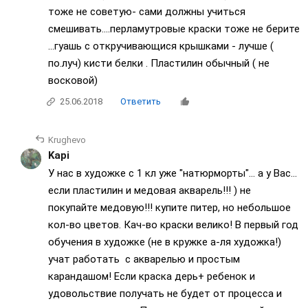
тоже не советую- сами должны учиться
смешивать....перламутровые краски тоже не берите
...гуашь с откручивающися крышками - лучше (
по.луч) кисти белки . Пластилин обычный ( не
восковой)
25.06.2018
Ответить
Krughevo
Kapi
У нас в художке с 1 кл уже "натюрморты"... а у Вас...
если пластилин и медовая акварель!!! ) не
покупайте медовую!!! купите питер, но небольшое
кол-во цветов. Кач-во краски велико! В первый год
обучения в художке (не в кружке а-ля художка!)
учат работать с акварелью и простым
карандашом! Если краска дерь+ ребенок и
удовольствие получать не будет от процесса и