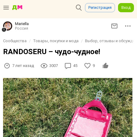
Регистрация
Вход
Mariella
Россия
Сообщества
Товары, покупки и мода
Выбор, отзывы и обсуждени
RANDOSERU – чудо-чудное!
7 лет назад
3007
45
9