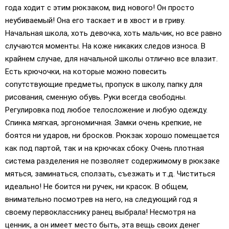
года ходит с этим рюкзаком, вид нового! Он просто
неубиваемый! Она его таскает и в хвост и в гриву.
Начальная школа, хоть девочка, хоть мальчик, но все равно
случаются моменты. На коже никаких следов износа. В
крайнем случае, для начальной школы отлично все влазит.
Есть крючочки, на которые можно повесить
сопутствующие предметы, пропуск в школу, папку для
рисования, сменную обувь. Руки всегда свободны.
Регулировка под любое телосложение и любую одежду.
Спинка мягкая, эргономичная. Замки очень крепкие, не
боятся ни ударов, ни бросков. Рюкзак хорошо помещается
как под партой, так и на крючках сбоку. Очень плотная
система разделения не позволяет содержимому в рюкзаке
мяться, заминаться, сползать, съезжать и т.д. Чиститься
идеально! Не боится ни ручек, ни красок. В общем,
внимательно посмотрев на него, на следующий год я
своему первокласснику ранец выбрала! Несмотря на
ценник, а он имеет место быть, эта вещь своих денег