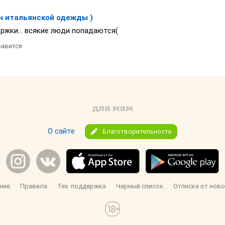
н итальянской одежды )
ржки... всякие люди попадаются(
авится
О сайте
Благотворительность
ние
Правила
Тех. поддержка
Черный список
Отписка от ново