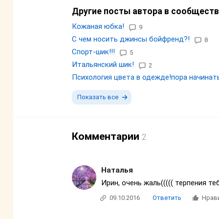
Другие посты автора в сообществ
Кожаная юбка!
9
С чем носить джинсы бойфренд?!
8
Спорт-шик!!!
5
Итальянский шик!
2
Психология цвета в одежде!пора начинат
Показать все
Комментарии
2
Наталья
Ирин, очень жаль((((( терпения те
09.10.2016
Ответить
Нрав