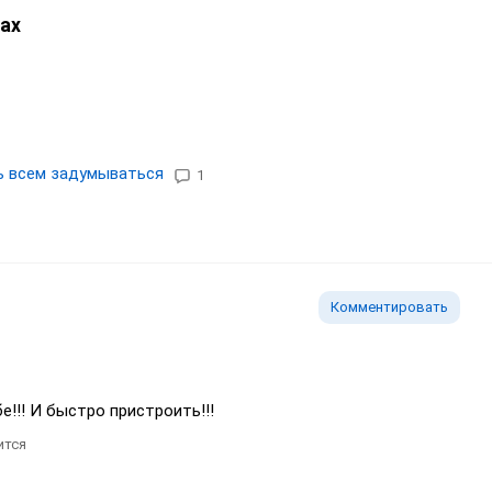
ах
ь всем задумываться
1
Комментировать
бе!!! И быстро пристроить!!!
ится