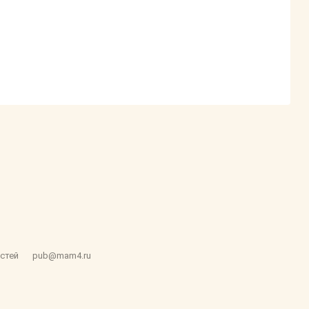
стей
pub@mam4.ru