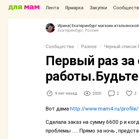
Лента
Ярмарка
Закупки
Сообществ
Ирина( Екатеринбург магазин итальянско
Екатеринбург, Россия
Сообщества
Разное
Черный список 
Первый раз за
работы.Будьте
9 лет назад
2020
2
2
Вот дама
http://www.mam4.ru/profile
Сделала заказ на сумму 6600 р и ког
проблемы ..... Прямо за ночь , представ