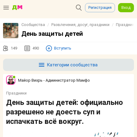
Регистрация
Вход
Сообщества
Развлечения, досуг, праздники
Праздники
День защиты детей
149
490
Вступить
Категории сообщества
Майор Вихрь - Администратор Мамфо
Праздники
День защиты детей: официально
разрешено не доесть суп и
испачкать всё вокруг.