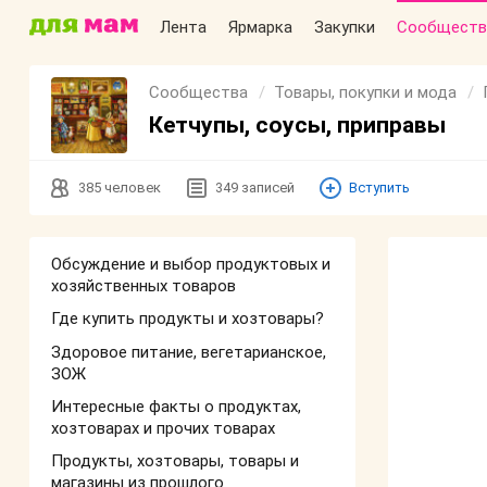
Лента
Ярмарка
Закупки
Сообществ
Сообщества
Товары, покупки и мода
Кетчупы, соусы, приправы
385
человек
349
записей
Вступить
Обсуждение и выбор продуктовых и
хозяйственных товаров
Где купить продукты и хозтовары?
Здоровое питание, вегетарианское,
ЗОЖ
Интересные факты о продуктах,
хозтоварах и прочих товарах
Продукты, хозтовары, товары и
магазины из прошлого