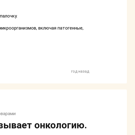
палочку.
микроорганизмов, включая патогенные,
год назад
оварами
зывает онкологию.