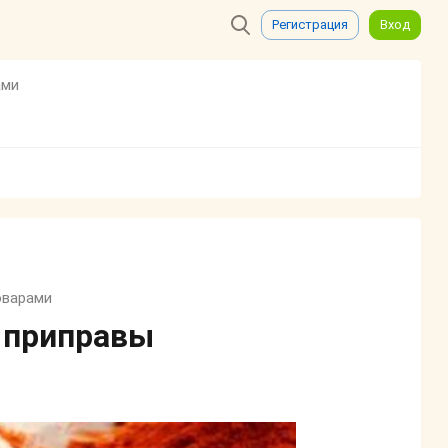
Регистрация
Вход
ами
оварами
 приправы