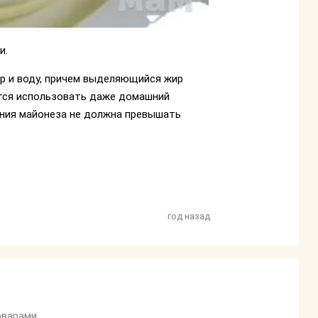
и.
ир и воду, причем выделяющийся жир
ется использовать даже домашний
ения майонеза не должна превышать
год назад
оварами