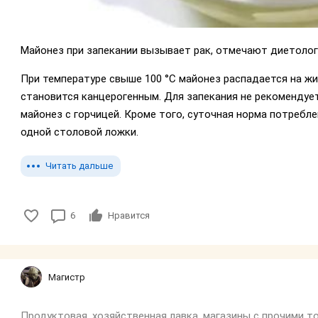
Майонез при запекании вызывает рак, отмечают диетолог
При температуре свыше 100 °C майонез распадается на ж
становится канцерогенным. Для запекания не рекоменду
майонез с горчицей. Кроме того, суточная норма потребл
одной столовой ложки.
Читать дальше
6
Нравится
Магистр
Продуктовая, хозяйственная лавка, магазины с прочими т