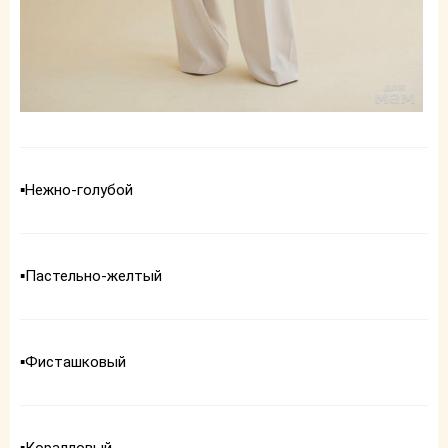
▪️Нежно-голубой
▪️Пастельно-желтый
▪️Фисташковый
▪️Коралловый