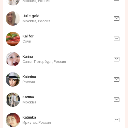
Москва, Россия
Julie-gold
Москва, Россия
Kalifor
Сочи
Karina
Санкт-Петербург, Россия
Katerina
Россия
Katrina
Москва
Katrinka
Иркутск, Россия