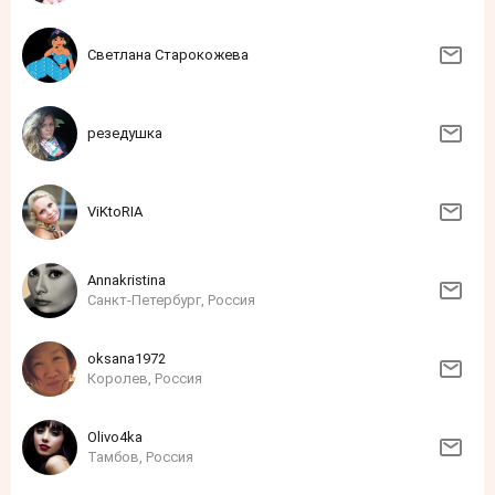
Светлана Старокожева
резедушка
ViKtoRIA
Annakristina
Санкт-Петербург, Россия
oksana1972
Королев, Россия
Olivo4ka
Тамбов, Россия