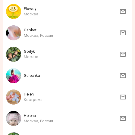
Flowey
Москва
Gabket
Москва, Россия
Gorlyk
Москва
Gulechka
Helen
Кострома
Helena
Москва, Россия