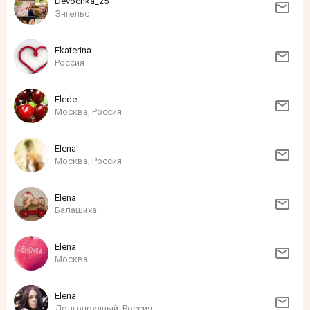
Devochka_25
Энгельс
Ekaterina
Россия
Elede
Москва, Россия
Elena
Москва, Россия
Elena
Балашиха
Elena
Москва
Elena
Долгопрудный, Россия