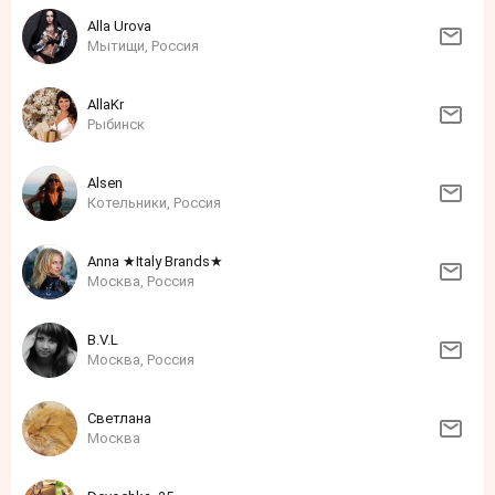
Alla Urova
Мытищи, Россия
AllaKr
Рыбинск
Alsen
Котельники, Россия
Anna ★Italy Brands★
Москва, Россия
B.V.L
Москва, Россия
Cветлана
Москва