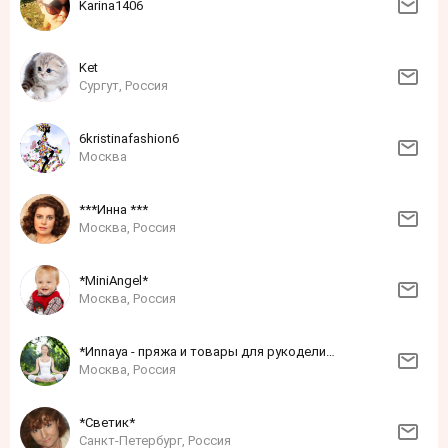
Karina1406
Ket
Сургут, Россия
6kristinafashion6
Москва
***Инна ***
Москва, Россия
*MiniAngel*
Москва, Россия
*Иnnaya - пряжа и товары для рукоделия*
Москва, Россия
*Светик*
Санкт-Петербург, Россия