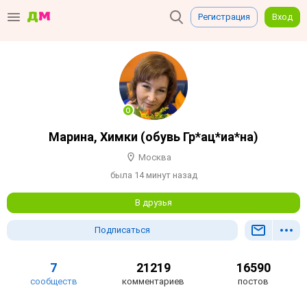
Регистрация
Вход
Марина, Химки (обувь Гр*ац*иа*на)
Москва
была 14 минут назад
В друзья
Подписаться
7
21219
16590
сообществ
комментариев
постов