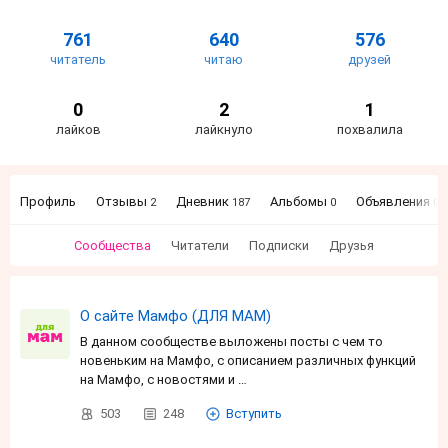
761
640
576
читатель
читаю
друзей
0
2
1
лайков
лайкнуло
похвалила
Профиль
Отзывы
Дневник
Альбомы
Объявления
2
187
0
0
Сообщества
Читатели
Подписки
Друзья
О сайте Мамфо (ДЛЯ МАМ)
В данном сообществе выложены посты с чем то
новеньким на Мамфо, с описанием различных функций
на Мамфо, с новостями и …
503
248
Вступить