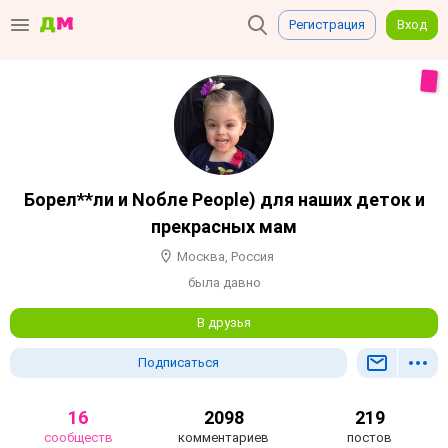
Регистрация
Вход
Борел**ли и Noблe People) для наших деток и
прекрасных мам
Москва, Россия
была давно
В друзья
Подписаться
16
2098
219
сообществ
комментариев
постов