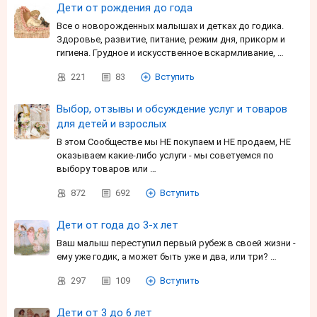
Дети от рождения до года
Все о новорожденных малышах и детках до годика.
Здоровье, развитие, питание, режим дня, прикорм и
гигиена. Грудное и искусственное вскармливание, …
221
83
Вступить
Выбор, отзывы и обсуждение услуг и товаров
для детей и взрослых
В этом Сообществе мы НЕ покупаем и НЕ продаем, НЕ
оказываем какие-либо услуги - мы советуемся по
выбору товаров или …
872
692
Вступить
Дети от года до 3-х лет
Ваш малыш переступил первый рубеж в своей жизни -
ему уже годик, а может быть уже и два, или три? …
297
109
Вступить
Дети от 3 до 6 лет