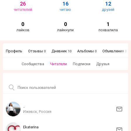
26
16
12
читателей
читаю
друзей
0
0
1
лайков
лайкнули
похвалила
Профиль
Отзывы
Дневник
Альбомы
Объявления
0
10
0
0
Сообщества
Читатели
Подписки
Друзья
..
Ижевск, Россия
Ekaterina