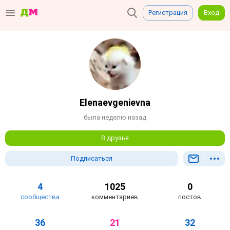
Регистрация
Вход
Elenaevgenievna
была неделю назад
В друзья
Подписаться
4
1025
0
сообщества
комментариев
постов
36
21
32