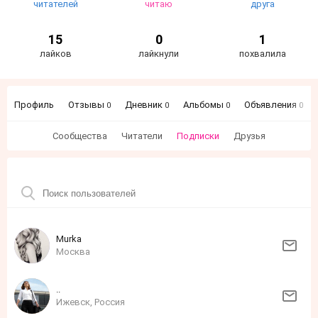
читателей
читаю
друга
15
0
1
лайков
лайкнули
похвалила
Профиль
Отзывы
Дневник
Альбомы
Объявления
0
0
0
0
Сообщества
Читатели
Подписки
Друзья
Murka
Москва
..
Ижевск, Россия