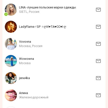
LINA -лучшие польские марки одежды
SIETL, Россия
LadyFlame♂SP ♀ღVI♥TA♥CC♥I ღ
Vovovna
Москва, Россия
Wowowna
Москва
jene4ka
Алина
Железнодорожный