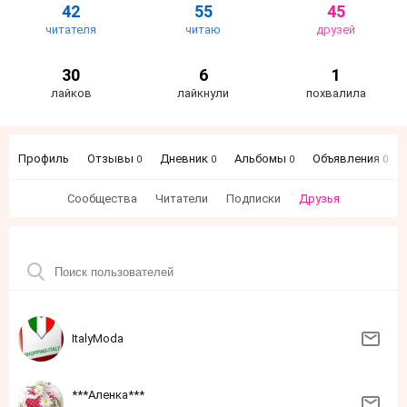
42
55
45
читателя
читаю
друзей
30
6
1
лайков
лайкнули
похвалила
Профиль
Отзывы
Дневник
Альбомы
Объявления
0
0
0
0
Сообщества
Читатели
Подписки
Друзья
ItalyModa
***Аленка***