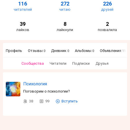
116
272
226
читателей
читаю
друзей
39
8
2
лайков
лайкнули
похвалила
Профиль
Отзывы
Дневник
Альбомы
Объявления
0
0
0
11
Сообщества
Читатели
Подписки
Друзья
Психология
Поговорим о психологии?
38
99
Вступить