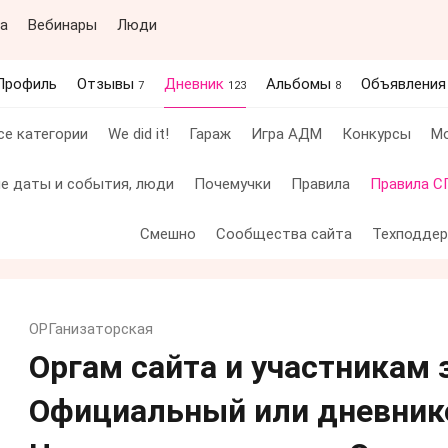
а
Вебинары
Люди
Профиль
Отзывы
Дневник
Альбомы
Объявлени
7
123
8
се категории
We did it!
Гараж
Игра АДМ
Конкурсы
Мо
е даты и события, люди
Почемучки
Правила
Правила С
Смешно
Сообщества сайта
Техподде
ОРГанизаторская
Оргам сайта и участникам 
Официальный или дневник