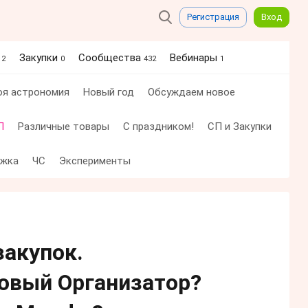
Регистрация
Вход
я
Закупки
Сообщества
Вебинары
2
0
432
1
я астрономия
Новый год
Обсуждаем новое
П
Различные товары
С праздником!
СП и Закупки
ржка
ЧС
Эксперименты
закупок.
овый Организатор?