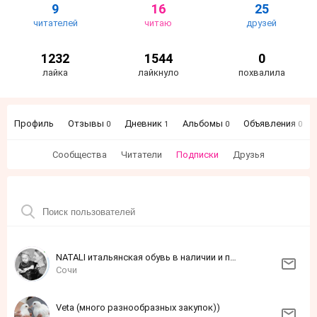
9
16
25
читателей
читаю
друзей
1232
1544
0
лайка
лайкнуло
похвалила
Профиль
Отзывы
Дневник
Альбомы
Объявления
0
1
0
0
Сообщества
Читатели
Подписки
Друзья
NATALI итальянская обувь в наличии и под заказ
Сочи
Veta (много разнообразных закупок))