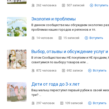
262
человека
507
записей
Вступить
Экология и проблемы
В данном сообществе мы обсуждаем экологию раз
проблемах наших городов и регионов и тп.
14
человек
15
записей
Вступить
Выбор, отзывы и обсуждение услуг и
В этом Сообществе мы НЕ покупаем и НЕ продаем, 
советуемся по выбору товаров или …
872
человека
692
записи
Вступить
Дети от года до 3-х лет
Ваш малыш переступил первый рубеж в своей жизни 
три? …
297
человек
109
записей
Вступить