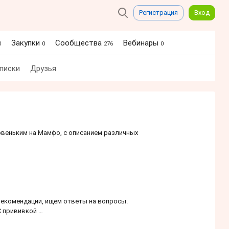
Регистрация
Вход
Закупки
Сообщества
Вебинары
0
0
276
0
писки
Друзья
веньким на Мамфо, с описанием различных
рекомендации, ищем ответы на вопросы.
С прививкой …