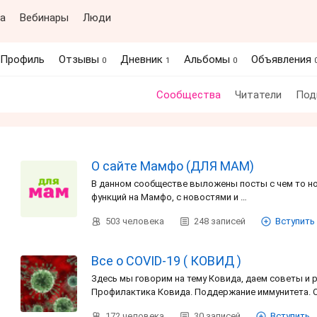
а
Вебинары
Люди
Профиль
Отзывы
Дневник
Альбомы
Объявления
0
1
0
Сообщества
Читатели
Под
О сайте Мамфо (ДЛЯ МАМ)
В данном сообществе выложены посты с чем то но
функций на Мамфо, с новостями и …
503
человека
248
записей
Вступить
Все о COVID-19 ( КОВИД )
Здесь мы говорим на тему Ковида, даем советы и 
Профилактика Ковида. Поддержание иммунитета. 
172
человека
30
записей
Вступить