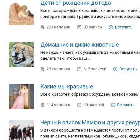
Дети от рождения до года
Все о новорожденных малышах и детках до годика.
прикорм и гигиена. Грудное и искусственное вскар
221
человек
83
записи
Вступить
Домашние и дикие животные
Не каждый знает, как ухаживать за животным и чем
сделать так, чтобы ваш …
281
человек
617
записей
Вступить
Какие мы красивые
Все о красоте и образах! Обсуждаем всевозможные
114
человек
18
записей
Вступить
Черный список Мамфо и других ресурс
В данном сообществе размещаются посты от пол
правил сайта, неплательщиков, обманщиков, кидал