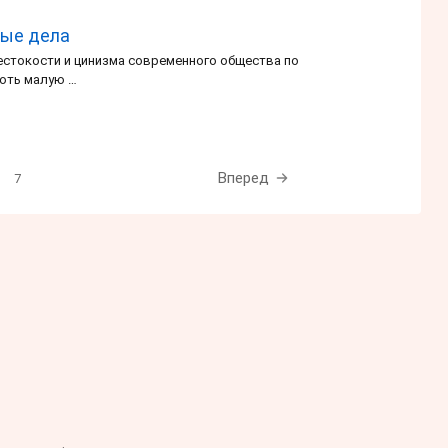
рые дела
жестокости и цинизма современного общества по
хоть малую …
Вперед
7