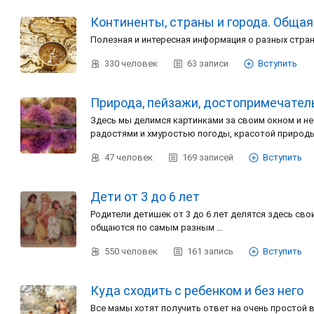
Континенты, страны и города. Общая
Полезная и интересная информация о разных стран
330
человек
63
записи
Вступить
Природа, пейзажи, достопримечатель
Здесь мы делимся картинками за своим окном и не
радостями и хмуростью погоды, красотой природ
47
человек
169
записей
Вступить
Дети от 3 до 6 лет
Родители детишек от 3 до 6 лет делятся здесь св
общаются по самым разным …
550
человек
161
запись
Вступить
Куда сходить с ребенком и без него
Все мамы хотят получить ответ на очень простой в