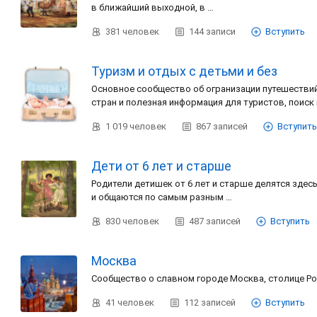
в ближайший выходной, в …
381
человек
144
записи
Вступить
Туризм и отдых с детьми и без
Основное сообщество об огранизации путешестви
стран и полезная информация для туристов, поиск
1 019
человек
867
записей
Вступить
Дети от 6 лет и старше
Родители детишек от 6 лет и старше делятся зде
и общаются по самым разным …
830
человек
487
записей
Вступить
Москва
Сообщество о славном городе Москва, столице Ро
41
человек
112
записей
Вступить