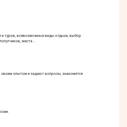
й и туров, всевозможные виды отдыха, выбор
 попутчиков, места …
сь своим опытом и задают вопросы, знакомятся
ссии.