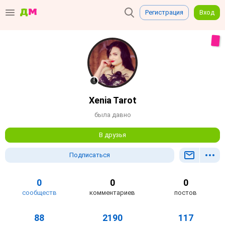
Регистрация
Вход
Xenia Tarot
была давно
В друзья
Подписаться
0
0
0
сообществ
комментариев
постов
88
2190
117