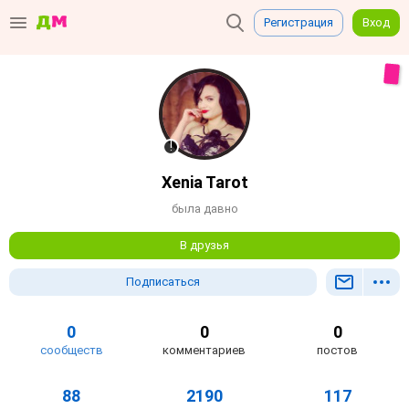
Регистрация
Вход
Xenia Tarot
была давно
В друзья
Подписаться
0
0
0
сообществ
комментариев
постов
88
2190
117