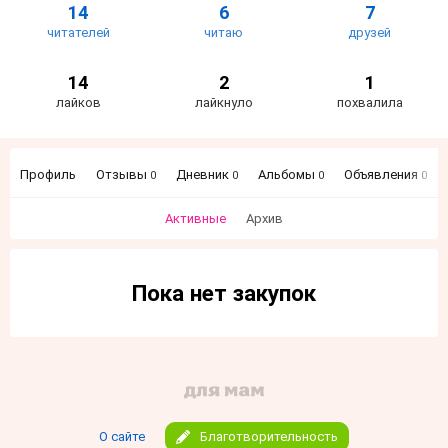
14
6
7
читателей
читаю
друзей
14
2
1
лайков
лайкнуло
похвалила
Профиль
Отзывы
Дневник
Альбомы
Объявления
0
0
0
0
Активные
Архив
Пока нет закупок
О сайте
Благотворительность