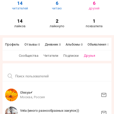
14
6
6
читателей
читаю
друзей
14
2
1
лайков
лайкнуло
похвалила
Профиль
Отзывы
Дневник
Альбомы
Объявления
0
0
0
0
Сообщества
Читатели
Подписки
Друзья
Olеsyа✔
Москва, Россия
Veta (много разнообразных закупок))