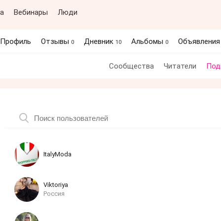
а
Вебинары
Люди
Профиль
Отзывы
Дневник
Альбомы
Объявлени
0
10
0
Сообщества
Читатели
Под
ItalyModa
Viktoriya
Россия