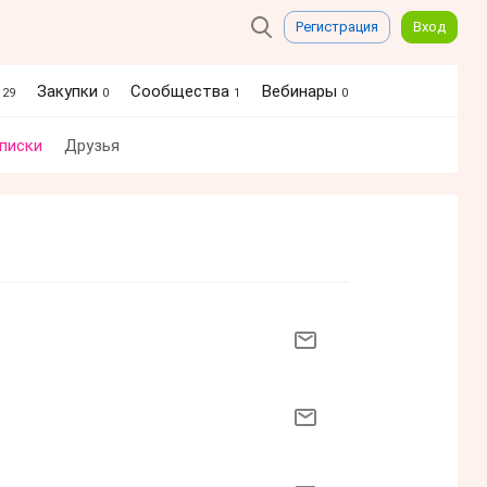
Регистрация
Вход
я
Закупки
Сообщества
Вебинары
29
0
1
0
писки
Друзья