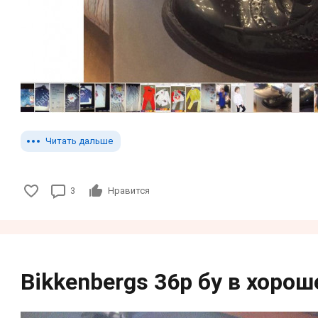
Читать дальше
3
Нравится
Bikkenbergs 36р бу в хоро