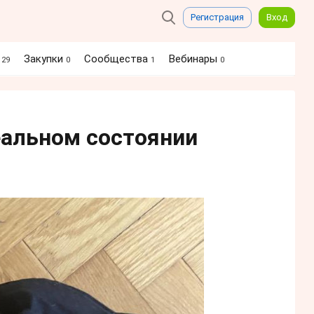
Регистрация
Вход
я
Закупки
Сообщества
Вебинары
29
0
1
0
еальном состоянии