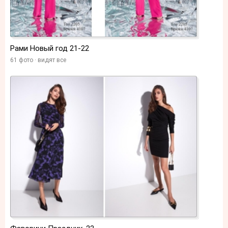
Рами Новый год 21-22
61 фото
видят все