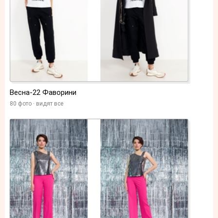
Весна-22 Фаворини
80 фото
видят все