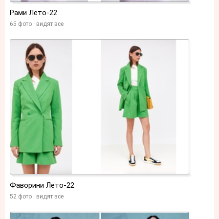
Рами Лето-22
65 фото
видят все
Фаворини Лето-22
52 фото
видят все