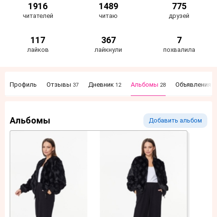
1916
1489
775
читателей
читаю
друзей
117
367
7
лайков
лайкнули
похвалила
Профиль
Отзывы
Дневник
Альбомы
Объявления
37
12
28
2
Альбомы
Добавить альбом