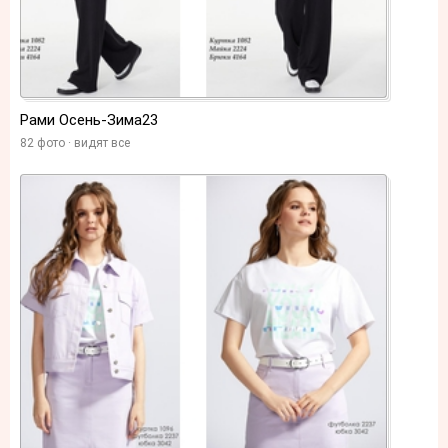
Рами Осень-Зима23
82 фото
видят все