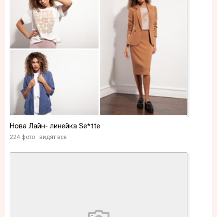
Нова Лайн- линейка Se*tte
224 фото
видят все