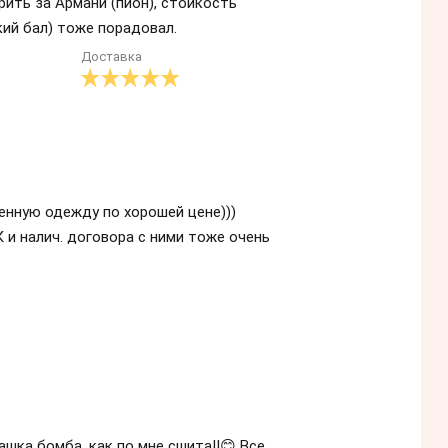
ить за Армани (пион), стойкость
кий бал) тоже порадовал.
Доставка
енную одежду по хорошей цене)))
и налич. договора с ними тоже очень
ашка бомба, как по мне сшита!!😊 Все