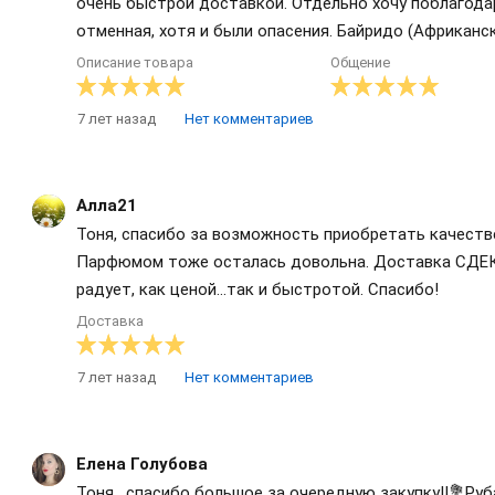
очень быстрой доставкой. Отдельно хочу поблагодар
отменная, хотя и были опасения. Байридо (Африканс
Описание товара
Общение
7 лет назад
Нет комментариев
Алла21
Тоня, спасибо за возможность приобретать качеств
Парфюмом тоже осталась довольна. Доставка СДЕК 
радует, как ценой...так и быстротой. Спасибо!
Доставка
7 лет назад
Нет комментариев
Елена Голубова
Тоня , спасибо большое за очередную закупку!!💐Руб