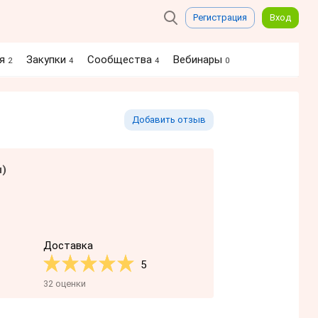
Регистрация
Вход
ия
Закупки
Сообщества
Вебинары
2
4
4
0
Добавить отзыв
я)
Доставка
5
32 оценки