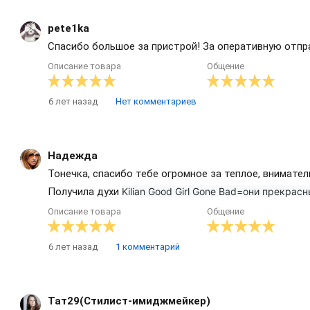
pete1ka
Спасибо большое за пристрой! За оперативную отпра
Описание товара
Общение
6 лет назад
Нет комментариев
Надежда
Тонечка, спасибо тебе огромное за теплое, внимател
Получила духи
Kilian Good Girl Gone Bad=они прекрасн
Описание товара
Общение
6 лет назад
1 комментарий
Тат29(Стилист-имиджмейкер)