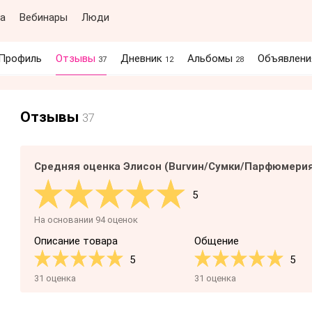
а
Вебинары
Люди
Профиль
Отзывы
Дневник
Альбомы
Объявлен
37
12
28
Отзывы
37
Средняя оценка Элисон (Burvин/Сумки/Парфюмери
5
На основании 94 оценок
Описание товара
Общение
5
5
31 оценка
31 оценка