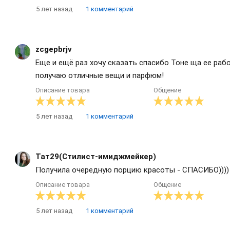
5 лет назад
1 комментарий
zcgepbrjv
Еще и ещё раз хочу сказать спасибо Тоне ща ее раб
получаю отличные вещи и парфюм!
Описание товара
Общение
5 лет назад
1 комментарий
Тат29(Стилист-имиджмейкер)
Получила очередную порцию красоты - СПАСИБО))))
Описание товара
Общение
5 лет назад
1 комментарий