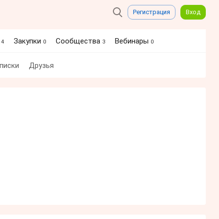
Регистрация
Вход
я
Закупки
Сообщества
Вебинары
4
0
3
0
писки
Друзья