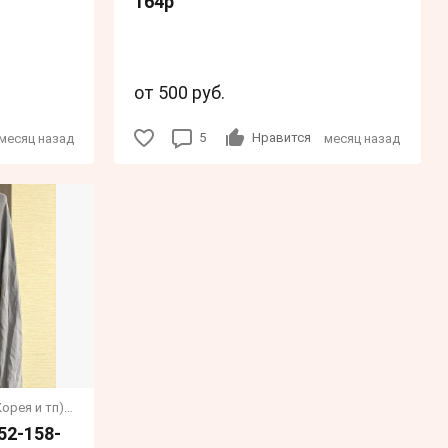
164р
от 500 руб.
5
Нравится
месяц назад
месяц назад
Одежда из стран Азии (Китай, Корея и тп) (Девочкам)
52-158-