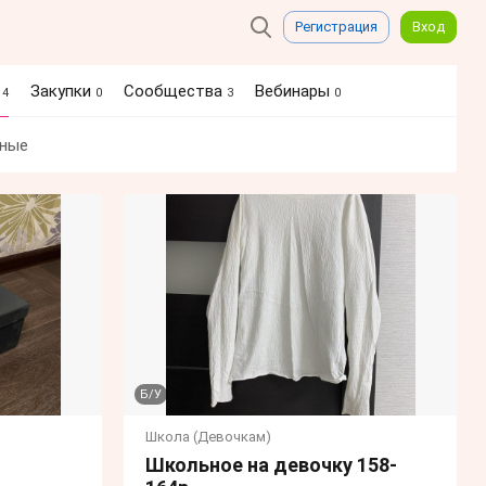
Регистрация
Вход
я
Закупки
Сообщества
Вебинары
4
0
3
0
ные
Б/У
Школа (Девочкам)
Школьное на девочку 158-