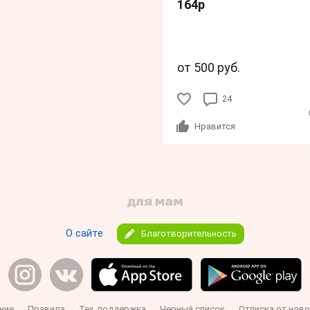
164р
от 500 руб.
24
Нравится
О сайте
Благотворительность
ние
Правила
Тех. поддержка
Черный список
Отписка от ново