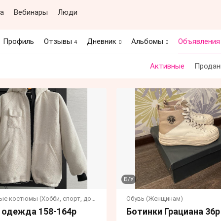
а
Вебинары
Люди
Профиль
Отзывы
Дневник
Альбомы
Объявлени
4
0
0
Активные
Продан
Б/У
Маскарадные костюмы (Хобби, спорт, досуг, праздники)
Обувь (Женщинам)
 одежда 158-164р
Ботинки Грациана 36р