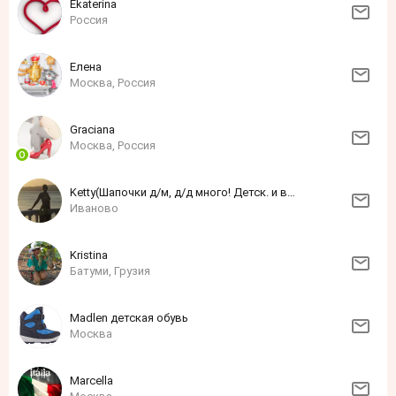
Ekaterina
Россия
Eлена
Москва, Россия
Grаciаnа
Москва, Россия
Ketty(Шапочки д/м, д/д много! Детск. и взросл. трикотаж в наличиии и на заказ!)
Иваново
Kristina
Батуми, Грузия
Madlen детская обувь
Москва
Marcella