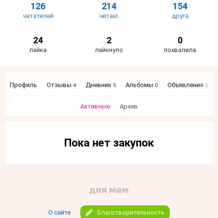
126
214
154
читателей
читаю
друга
24
2
0
лайка
лайкнуло
похвалила
Профиль
Отзывы
Дневник
Альбомы
Объявления
4
5
0
3
Активные
Архив
Пока нет закупок
О сайте
Благотворительность