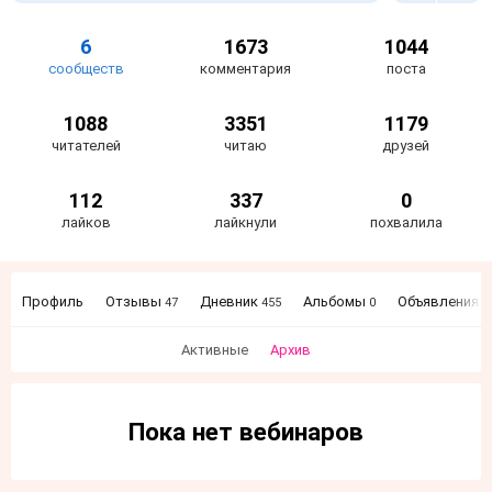
6
1673
1044
сообществ
комментария
поста
1088
3351
1179
читателей
читаю
друзей
112
337
0
лайков
лайкнули
похвалила
Профиль
Отзывы
Дневник
Альбомы
Объявления
47
455
0
5
Активные
Архив
Пока нет вебинаров