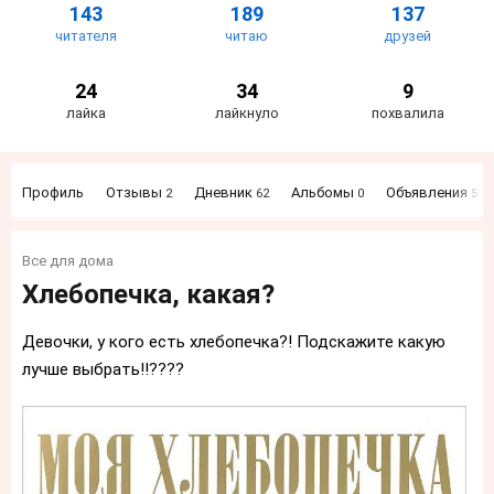
143
189
137
читателя
читаю
друзей
24
34
9
лайка
лайкнуло
похвалила
Профиль
Отзывы
Дневник
Альбомы
Объявления
2
62
0
5
Все для дома
Хлебопечка, какая?
Девочки, у кого есть хлебопечка?! Подскажите какую
лучше выбрать!!????