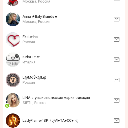
Москва, Россия
Anna ★Italy Brands★
Москва, Россия
Ekaterina
Россия
KidsOutlet
Италия
L@Mo$k@L@
Россия
LINA -лучшие польские марки одежды
SIETL, Россия
LadyFlame♂SP ♀ღVI♥TA♥CC♥I ღ