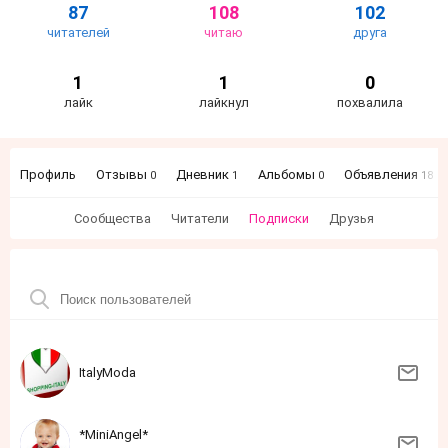
87
108
102
читателей
читаю
друга
1
1
0
лайк
лайкнул
похвалила
Профиль
Отзывы
Дневник
Альбомы
Объявления
0
1
0
18
Сообщества
Читатели
Подписки
Друзья
ItalyModa
*MiniAngel*