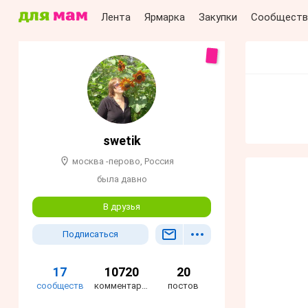
Лента
Ярмарка
Закупки
Сообществ
swetik
москва -перово, Россия
была давно
В друзья
Подписаться
17
10720
20
сообществ
комментариев
постов