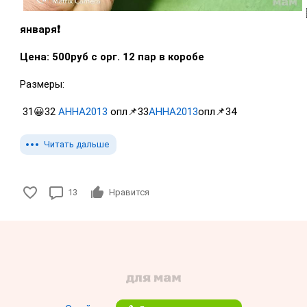
января❗
Цена: 500руб с орг. 12 пар в коробе
Размеры:
31😀32
АННА2013
опл📌33
АННА2013
опл📌34
Читать дальше
13
Нравится