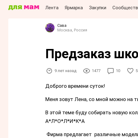
Лента
Ярмарка
Закупки
Сообществ
Сава
Москва, Россия
Предзаказ шко
9 лет назад
1477
10
5
Доброго времени суток!
Меня зовут Лена, со мной можно на ты
В этой теме буду собирать новую к
А*Л*О*Л*И*К*А
Фирма предлагает различные модели