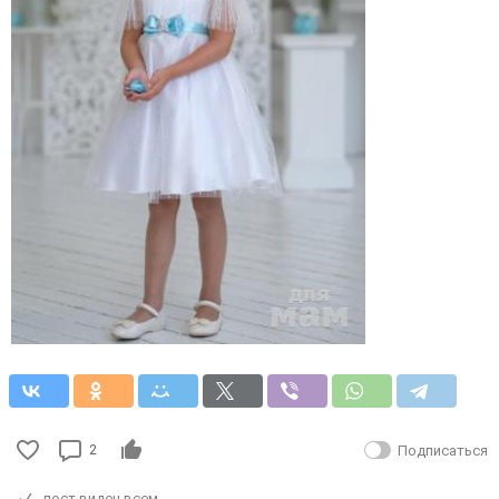
2
Подписаться
пост виден всем