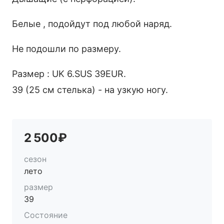
Белые , подойдут под любой наряд.
Не подошли по размеру.
Размер : UK 6.SUS 39EUR.
39 (25 см стелька) - на узкую ногу.
2 500₽
сезон
лето
размер
39
Состояние