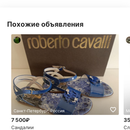
Похожие объявления
Санкт-Петербург, Россия
М
7 500₽
35
Сандалии
Сл