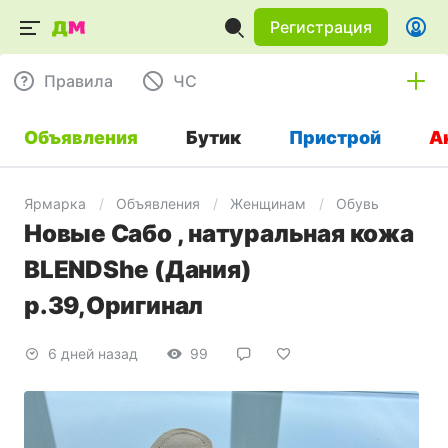
Регистрация
Правила
ЧC
Объявления
Бутик
Пристрой
А
Ярмарка
Объявления
Женщинам
Обувь
Новые Сабо , натуральная кожа
BLENDShe (Дания)
р.39,Оригинал
6 дней назад
99