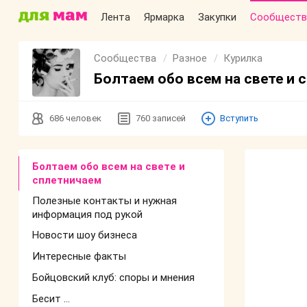
Лента
Ярмарка
Закупки
Сообществ
Сообщества
Разное
Курилка
Болтаем обо всем на свете и 
686
человек
760
записей
Вступить
Болтаем обо всем на свете и
сплетничаем
Полезные контакты и нужная
информация под рукой
Новости шоу бизнеса
Интересные факты
Бойцовский клуб: споры и мнения
Бесит ...