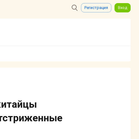
Регистрация
Вход
 китайцы
отстриженные